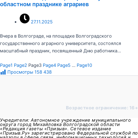
областном празднике аграриев
27.11.2025
Вчера в Волгограде, на площадке Волгоградского
государственного аграрного университета, состоялся
масштабный праздник, посвященный Дню работника…
Page
1
Page
2
Page
3
Page
4
Page
5
…
Page
10
Просмотры
158 438
Возрастное ограничение: 16+
Учредители: Автономное учреждение муниципального
округа город Михайловка Волгоградской области
«Редакция газеты «Призыв». Сетевое издание
«Призыв.Ру» зарегистрировано Федеральной службой по
надзору в сфере связи, информационных технологий и