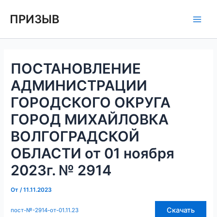
Перейти
Навигация
Main
ПРИЗЫВ
к
по
Men
содержимому
записям
ПОСТАНОВЛЕНИЕ
АДМИНИСТРАЦИИ
ГОРОДСКОГО ОКРУГА
ГОРОД МИХАЙЛОВКА
ВОЛГОГРАДСКОЙ
ОБЛАСТИ от 01 ноября
2023г. № 2914
От
/
11.11.2023
Скачать
пост-№-2914-от-01.11.23