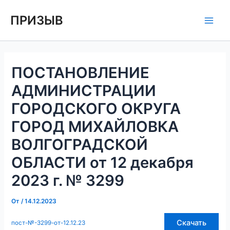
Перейти
Навигация
Main
ПРИЗЫВ
к
по
Men
содержимому
записям
ПОСТАНОВЛЕНИЕ
АДМИНИСТРАЦИИ
ГОРОДСКОГО ОКРУГА
ГОРОД МИХАЙЛОВКА
ВОЛГОГРАДСКОЙ
ОБЛАСТИ от 12 декабря
2023 г. № 3299
От
/
14.12.2023
Скачать
пост-№-3299-от-12.12.23