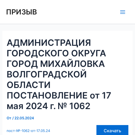
Перейти
Навигация
Main
ПРИЗЫВ
к
по
Men
содержимому
записям
АДМИНИСТРАЦИЯ
ГОРОДСКОГО ОКРУГА
ГОРОД МИХАЙЛОВКА
ВОЛГОГРАДСКОЙ
ОБЛАСТИ
ПОСТАНОВЛЕНИЕ от 17
мая 2024 г. № 1062
От
/
22.05.2024
Скачать
пост-№-1062-от-17.05.24