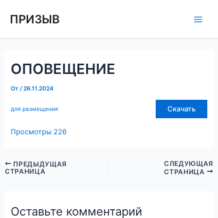
Перейти
Навигация
Main
ПРИЗЫВ
к
по
Men
содержимому
записям
ОПОВЕЩЕНИЕ
От
/
26.11.2024
Скачать
для размещения
Просмотры
226
СЛЕДУЮЩАЯ
ПРЕДЫДУЩАЯ
СТРАНИЦА
СТРАНИЦА
Оставьте комментарий