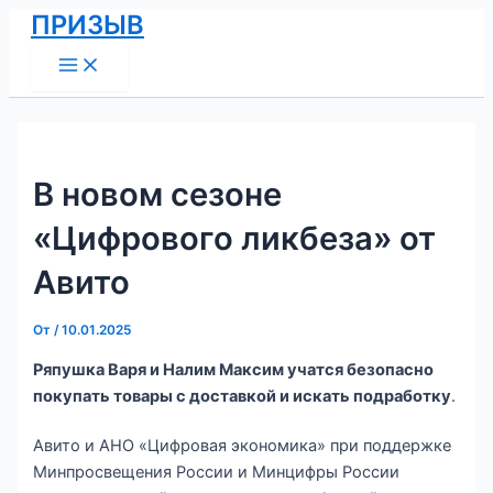
Main
Перейти
Навигация
ПРИЗЫВ
Menu
к
по
содержимому
записям
В новом сезоне
«Цифрового ликбеза» от
Авито
От
/
10.01.2025
Ряпушка Варя и Налим Максим учатся безопасно
покупать товары с доставкой и искать подработку
.
Авито и АНО «Цифровая экономика» при поддержке
Минпросвещения России и Минцифры России