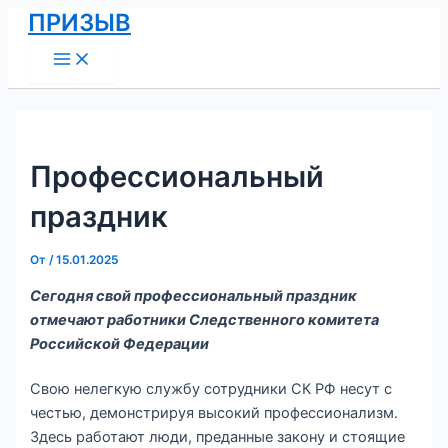
Main
Перейти
Навигация
ПРИЗЫВ
Menu
к
по
содержимому
записям
Профессиональный
праздник
От
/
15.01.2025
Сегодня свой профессиональный праздник
отмечают работники Следственного комитета
Российской Федерации
Свою нелегкую службу сотрудники СК РФ несут с
честью, демонстрируя высокий профессионализм.
Здесь работают люди, преданные закону и стоящие