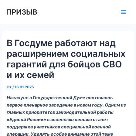
Перейти
Навигация
Main
ПРИЗЫВ
к
по
Men
содержимому
записям
В Госдуме работают над
расширением социальных
гарантий для бойцов СВО
и их семей
От
/
16.01.2025
Накануне в Государственной Думе состоялось
первое пленарное заседание в новом году. Одним из
главных приоритетов законодательной работы
«Единой России» в весеннюю сессию станет
поддержка участников специальной военной
операции. Уделять особое внимание этой теме