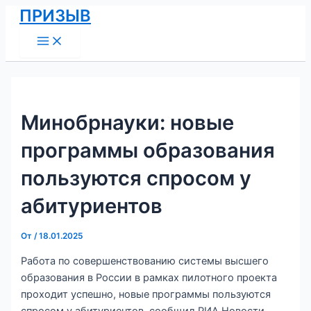
Main
Перейти
Навигация
ПРИЗЫВ
Menu
к
по
содержимому
записям
Минобрнауки: новые
программы образования
пользуются спросом у
абитуриентов
От
/
18.01.2025
Работа по совершенствованию системы высшего
образования в России в рамках пилотного проекта
проходит успешно, новые программы пользуются
спросом у абитуриентов, сообщил РИА Новости