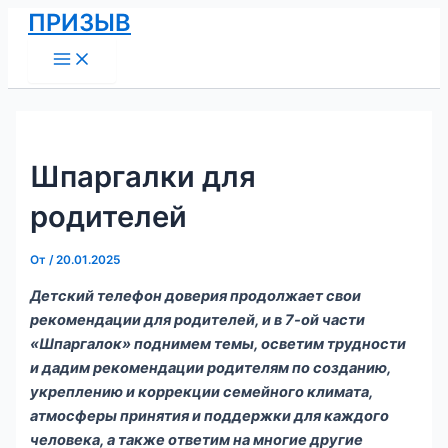
Main
Перейти
Навигация
ПРИЗЫВ
Menu
к
по
содержимому
записям
Шпаргалки для
родителей
От
/
20.01.2025
Детский телефон доверия продолжает свои
рекомендации для родителей, и в 7-ой части
«Шпаргалок» поднимем темы, осветим трудности
и дадим рекомендации родителям по созданию,
укреплению и коррекции семейного климата,
атмосферы принятия и поддержки для каждого
человека, а также ответим на многие другие