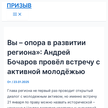
Main
Перейти
Навигация
ПРИЗЫВ
Menu
к
по
содержимому
записям
Вы – опора в развитии
региона»: Андрей
Бочаров провёл встречу с
активной молодёжью
От
/
23.01.2025
Глава региона не первый раз проводит открытый
диалог с молодежным активом, но именно встречу
21 января по праву можно назвать исторической –
накануне в Центре развития креативных индустрий