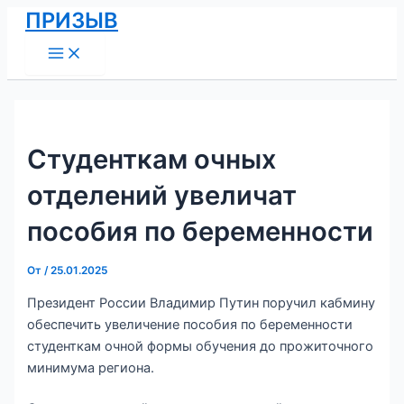
Main
Перейти
Навигация
ПРИЗЫВ
Menu
к
по
содержимому
записям
Студенткам очных
отделений увеличат
пособия по беременности
От
/
25.01.2025
Президент России Владимир Путин поручил кабмину
обеспечить увеличение пособия по беременности
студенткам очной формы обучения до прожиточного
минимума региона.