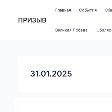
Перейти
Постраничная
к
навигация
Главная
События
Об
содержимому
записи
ПРИЗЫВ
Великая Победа
Юбиляр
31.01.2025