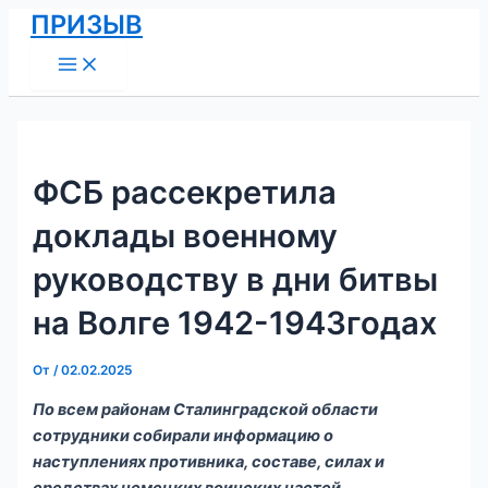
Main
Перейти
Навигация
ПРИЗЫВ
Menu
к
по
содержимому
записям
ФСБ рассекретила
доклады военному
руководству в дни битвы
на Волге 1942-1943годах
От
/
02.02.2025
По всем районам Сталинградской области
сотрудники собирали информацию о
наступлениях противника, составе, силах и
средствах немецких воинских частей