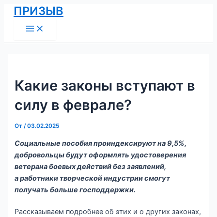
Main
Перейти
Навигация
ПРИЗЫВ
Menu
к
по
содержимому
записям
Какие законы вступают в
силу в феврале?
От
/
03.02.2025
Социальные пособия проиндексируют на 9,5%,
добровольцы будут оформлять удостоверения
ветерана боевых действий без заявлений,
а работники творческой индустрии смогут
получать больше господдержки.
Рассказываем подробнее об этих и о других законах,