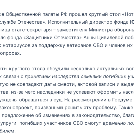
ке Общественной палаты РФ прошел круглый стол «Нот
службе Отечества». Исполнительный директор фонда
Ю
лица статс-секретаря – заместителя Министра обороны
еля фонда «Защитники Отечества» Анны Цивилевой поб
 нотариусов за поддержку ветеранов СВО и членов их
вопросах.
оты круглого стола обсудили несколько актуальных во
х связан с
принятием наследства семьями погибших уч
стую не совпадают даты смерти, актовой записи и выда
тва, из-за чего наследники не успевают оформить насл
уждены обращаться в суд. На рассмотрении в Госдуме
законопроект, призванный решить эту проблему. Также
 предложение об изменениях в законодательство, благ
супруги погибших участников СВО смогут
временно по
обилем
.