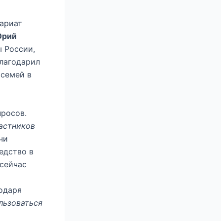
ариат
рий
 России,
лагодарил
 семей в
просов.
астников
чи
едство в
 сейчас
одаря
льзоваться