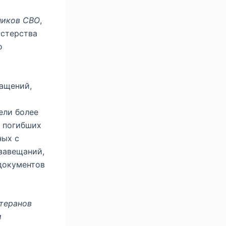
ников СВО
,
истерства
о
ращений,
о
ели более
й погибших
ных с
завещаний,
документов
етеранов
и