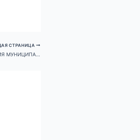
АЯ СТРАНИЦА
АДМИНИСТРАЦИЯ МУНИЦИПАЛЬНОГО ОКРУГА ГОРОД МИХАЙЛОВКА ВОЛГОГРАДСКОЙ ОБЛАСТИ ПОСТАНОВЛЕНИЕ от 11 февраля 2025 г № 286