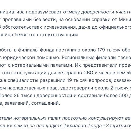
инициатива подразумевает
отмену доверенности участ
 пропавшими без вести, на основании справки от Мин
 обстоятельствах исчезновения, даже до официальног
бойца безвестно отсутствующим.
аботы в филиалы фонда поступило около 179 тысяч об
 с юридической помощью. Региональные филиалы тесн
ют с нотариальными палатами. Их представители пров
стных консультаций для ветеранов СВО и членов семе
кже специалисты разрешили 19 тысяч вопросов, связан
м наследственных прав, удостоверили около 2 тысяч 
олее 26 тысяч доверенностей и составили более 500 
в, заявлений, соглашений.
тели нотариальных палат постоянно консультируют в
ов их семей на площадках филиалов фонда «Защитник