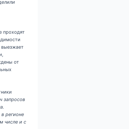
делили
и
е проходят
ходимости
ь выезжает
и,
ждены от
льных
тники
ч запросов
а.
в регионе
м числе и с