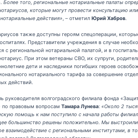
. Более того, региональные нотариальные палаты опре
отариусов, которые могут провести консультацию ил
 нотариальные действия»
, – отметил
Юрий Хабров
.
ариусов также доступны героям спецоперации, которы
госпиталях. Представители учреждения в случае необ
я с региональной нотариальной палатой, и в госпитал
отариус. При этом ветераны СВО, их супруги, родител
нолетние дети и наследники погибших героев освобо
ионального нотариального тарифа за совершение отде
ых действий.
ь руководителя волгоградского филиала фонда «Защи
» по правовым вопросам
Тамара Лунева
:
«Около 2 тыся
скую помощь к нам поступило с начала работы филиал
ее большинство решены положительно. Мы выстроили 
е взаимодействие с региональными институтами, в то