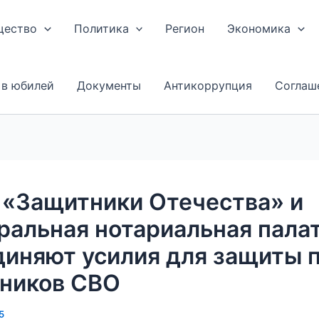
щество
Политика
Регион
Экономика
 в юбилей
Документы
Антикоррупция
Соглаш
 «Защитники Отечества» и
альная нотариальная пала
иняют усилия для защиты 
тников СВО
5