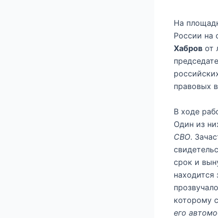
На площад
России на 
Хабров
от 
председат
российских
правовых 
В ходе раб
Один из ни
СВО
. Зача
свидетельс
срок и вын
находится 
прозвучало
которому 
его автом