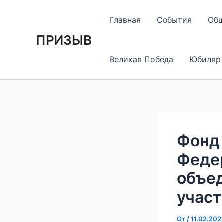
Перейти
Навигация
к
по
Главная
События
Об
содержимому
записям
ПРИЗЫВ
Великая Победа
Юбиляр
Фонд
Федер
объед
учас
От
/
11.02.202