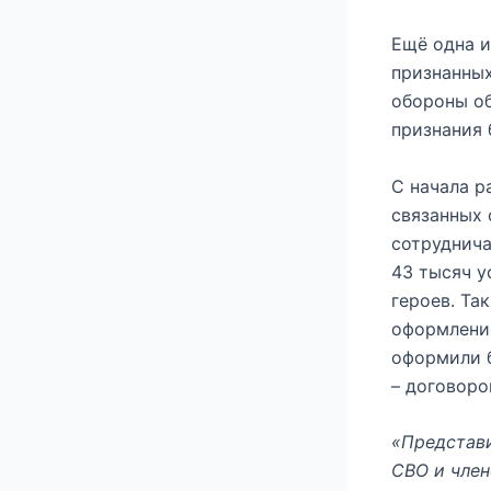
Ещё одна 
признанных
обороны об
признания 
С начала р
связанных
сотруднича
43 тысяч у
героев. Та
оформление
оформили б
– договоро
«Представи
СВО и член