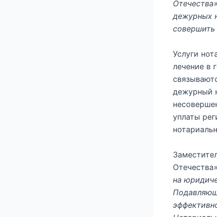
Отечества»
дежурных н
совершить
Услуги нот
лечение в 
связываютс
дежурный н
несовершен
уплаты рег
нотариальн
Заместител
Отечества
на юридиче
Подавляющ
эффективно