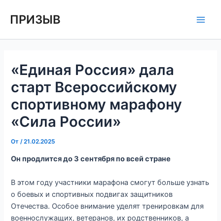
Перейти
Навигация
Main
ПРИЗЫВ
к
по
Men
содержимому
записям
«Единая Россия» дала
старт Всероссийскому
спортивному марафону
«Сила России»
От
/
21.02.2025
Он продлится до 3 сентября по всей стране
В этом году участники марафона смогут больше узнать
о боевых и спортивных подвигах защитников
Отечества. Особое внимание уделят тренировкам для
военнослужащих, ветеранов, их родственников, а