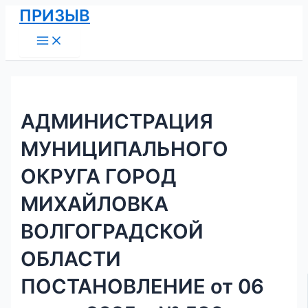
Main
Перейти
Навигация
ПРИЗЫВ
Menu
к
по
содержимому
записям
АДМИНИСТРАЦИЯ
МУНИЦИПАЛЬНОГО
ОКРУГА ГОРОД
МИХАЙЛОВКА
ВОЛГОГРАДСКОЙ
ОБЛАСТИ
ПОСТАНОВЛЕНИЕ от 06