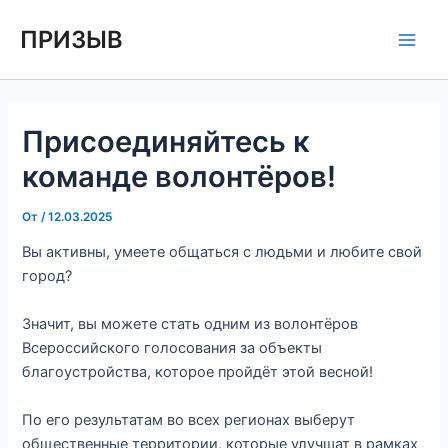
Перейти
Навигация
Main
ПРИЗЫВ
к
по
Men
содержимому
записям
Присоединяйтесь к
команде волонтёров!⁣⁣⠀
От
/
12.03.2025
Вы активны, умеете общаться с людьми и любите свой
город?⁣⁣⠀
⁣⁣⠀
Значит, вы можете стать одним из волонтёров
Всероссийского голосования за объекты
благоустройства, которое пройдёт этой весной!⁣⁣⠀
⁣⁣⠀
По его результатам во всех регионах выберут
общественные территории, которые улучшат в рамках