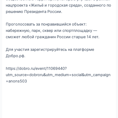
нацпроекта «Жильё и городская среда», созданного по
решению Президента России.⁣⁣⠀
⁣⁣⠀
Проголосовать за понравившийся объект:
набережную, парк, сквер или спортплощадку —
сможет любой гражданин России старше 14 лет.⁣⁣⠀
⁣⁣⠀
Для участия зарегистрируйтесь на платформе
Добро.рф. ⁣⁣⠀
⁣⁣⠀
https://dobro.ru/event/11069440?
utm_source=dobroru&utm_medium=social&utm_campaign
=anons503⁣⁣⠀
⁣⁣⠀
⁣⁣⠀
⁣⁣⠀