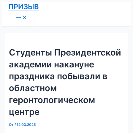
Main
Перейти
Навигация
ПРИЗЫВ
Menu
к
по
содержимому
записям
Студенты Президентской
академии накануне
праздника побывали в
областном
геронтологическом
центре
От
/
12.03.2025