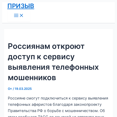
Main
Перейти
Навигация
ПРИЗЫВ
Menu
к
по
содержимому
записям
Россиянам откроют
доступ к сервису
выявления телефонных
мошенников
От
/
19.03.2025
Россияне смогут подключиться к сервису выявления
телефонных аферистов благодаря законопроекту
Правительства РФ о борьбе с мошенничеством. Об
этом сообщает ТАСС со ссылкой на аппарате вице-