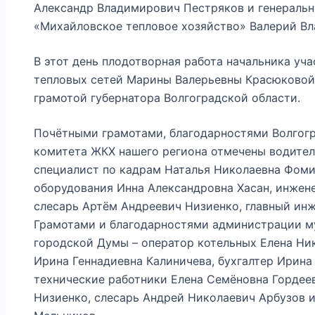
Александр Владимирович Пестряков и генераль
«Михайловское тепловое хозяйство» Валерий Вл
В этот день плодотворная работа начальника уч
тепловых сетей Марины Валерьевны Красюковой
грамотой губернатора Волгоградской области.
Почётными грамотами, благодарностями Волгог
комитета ЖКХ нашего региона отмечены водител
специалист по кадрам Наталья Николаевна Фоми
оборудования Инна Александровна Хасан, инжен
слесарь Артём Андреевич Низиенко, главный ин
Грамотами и благодарностями администрации м
городской Думы – оператор котельных Елена Ни
Ирина Геннадиевна Калиничева, бухгалтер Ирина
технические работники Елена Семёновна Гордее
Низиенко, слесарь Андрей Николаевич Арбузов 