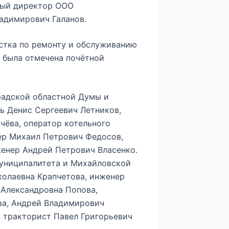
ный директор ООО
адимирович Галанов.
астка по ремонту и обслуживанию
 была отмечена почётной
радской областной Думы и
ь Денис Сергеевич Летников,
чёва, оператор котельного
ер Михаил Петрович Федосов,
женер Андрей Петрович Власенко.
униципалитета и Михайловской
колаевна Крапчетова, инженер
 Александровна Попова,
ва, Андрей Владимирович
и тракторист Павел Григорьевич