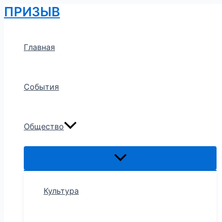
Переключатель
Переключатель
Переключатель
Перейти
Навигация
ПРИЗЫВ
меню
меню
меню
к
по
содержимому
записям
Главная
События
Общество
Культура