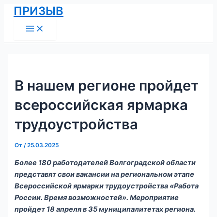
Main
Перейти
Навигация
ПРИЗЫВ
Menu
к
по
содержимому
записям
В нашем регионе пройдет
всероссийская ярмарка
трудоустройства
От
/
25.03.2025
Более 180 работодателей Волгоградской области
представят свои вакансии на региональном этапе
Всероссийской ярмарки трудоустройства «Работа
России. Время возможностей». Мероприятие
пройдет 18 апреля в 35 муниципалитетах региона.