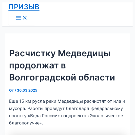
Main
Перейти
Навигация
ПРИЗЫВ
Menu
к
по
содержимому
записям
Расчистку Медведицы
продолжат в
Волгоградской области
От
/
30.03.2025
Еще 15 км русла реки Медведицы расчистят от ила и
мусора. Работы проведут благодаря федеральному
проекту «Вода России» нацпроекта «Экологическое
благополучие».