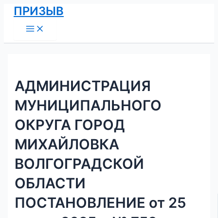
Main
Перейти
Навигация
ПРИЗЫВ
Menu
к
по
содержимому
записям
АДМИНИСТРАЦИЯ
МУНИЦИПАЛЬНОГО
ОКРУГА ГОРОД
МИХАЙЛОВКА
ВОЛГОГРАДСКОЙ
ОБЛАСТИ
ПОСТАНОВЛЕНИЕ от 25