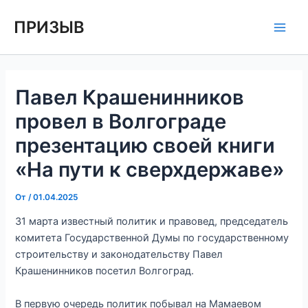
Перейти
Навигация
Main
ПРИЗЫВ
к
по
Men
содержимому
записям
Павел Крашенинников
провел в Волгограде
презентацию своей книги
«На пути к сверхдержаве»
От
/
01.04.2025
31 марта известный политик и правовед, председатель
комитета Государственной Думы по государственному
строительству и законодательству Павел
Крашенинников посетил Волгоград.
В первую очередь политик побывал на Мамаевом