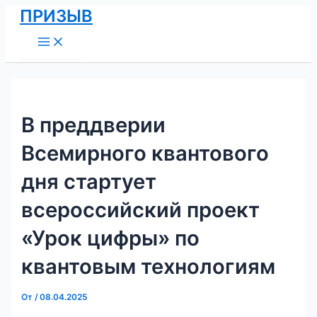
Main
Перейти
Навигация
ПРИЗЫВ
Menu
к
по
содержимому
записям
В преддверии
Всемирного квантового
дня стартует
всероссийский проект
«Урок цифры» по
квантовым технологиям
От
/
08.04.2025