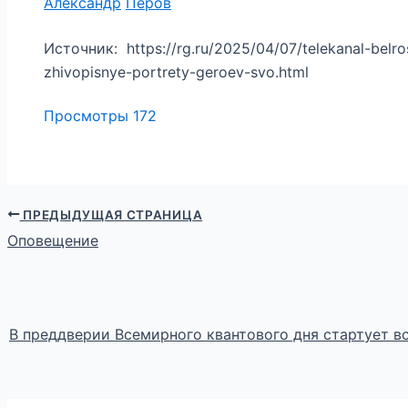
Александр
Перов
Источник: https://rg.ru/2025/04/07/telekanal-belr
zhivopisnye-portrety-geroev-svo.html
Просмотры
172
ПРЕДЫДУЩАЯ СТРАНИЦА
Оповещение
В преддверии Всемирного квантового дня стартует в