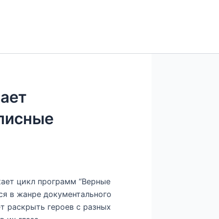
дает
писные
кает цикл программ “Верные
ся в жанре документального
ет раскрыть героев с разных