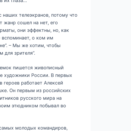
 в их глаза…
с наших телеэкранов, потому что
т жанр сошел на нет, его
маты, они эффектны, но, как
 вспоминает, о ком им
не”. – Мы же хотим, чтобы
 для зрителя”.
ъемок пишется живописный
ые художники России. В первых
в героев работает Алексей
шке. Он первым из российских
итников русского мира на
своим этюдником побывал во
самых молодых командиров,