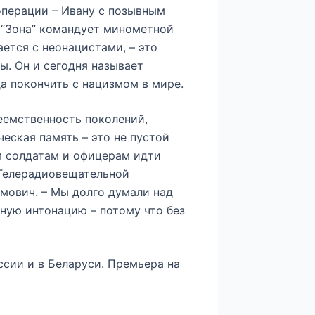
перации – Ивану с позывным
я “Зона” командует минометной
ается с неонацистами, – это
ы. Он и сегодня называет
да покончить с нацизмом в мире.
реемственность поколений,
ческая память – это не пустой
им солдатам и офицерам идти
 Телерадиовещательной
мович. – Мы долго думали над
чную интонацию – потому что без
ссии и в Беларуси. Премьера на