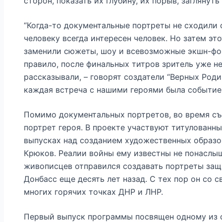
сторон, показать их глубину, их порыв, заглянуть
“Когда-то документальные портреты не сходили 
человеку всегда интересен человек. Но затем это
заменили сюжеты, шоу и всевозможные экшн-фор
правило, после финальных титров зритель уже не
рассказывали, – говорят создатели “Верных Роди
каждая встреча с нашими героями была событием
Помимо документальных портретов, во время с
портрет героя. В проекте участвуют титулованн
выпусках над созданием художественных образо
Крюков. Реалии войны ему известны не понаслы
живописцев отправился создавать портреты защ
Донбасс еще десять лет назад. С тех пор он со 
многих горячих точках ДНР и ЛНР.
Первый выпуск программы посвящен одному из 