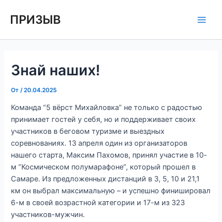
Перейти
Навигация
Main
ПРИЗЫВ
к
по
Men
содержимому
записям
Знай наших!
От
/
20.04.2025
Команда “5 вёрст Михайловка” не только с радостью
принимает гостей у себя, но и поддерживает своих
участников в беговом туризме и выездных
соревнованиях. 13 апреля один из организаторов
нашего старта, Максим Пахомов, принял участие в 10-
м “Космическом полумарафоне”, который прошел в
Самаре. Из предложенных дистанций в 3, 5, 10 и 21,1
км он выбрал максимальную – и успешно финишировал
6-м в своей возрастной категории и 17-м из 323
участников-мужчин.