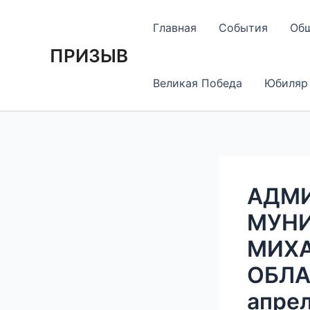
Перейти
Навигация
к
по
Главная
События
Об
содержимому
записям
ПРИЗЫВ
Великая Победа
Юбиляр
АДМ
МУНИ
МИХА
ОБЛА
апрел