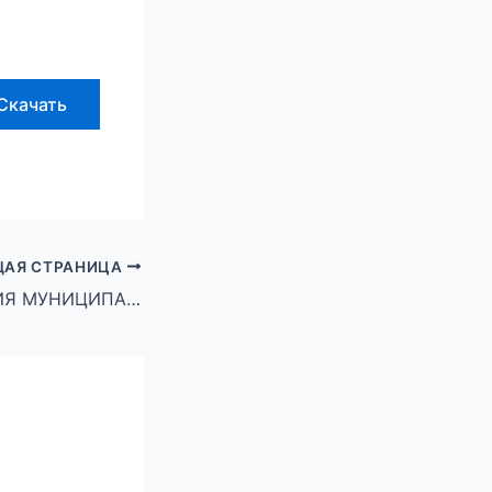
Скачать
АЯ СТРАНИЦА
АДМИНИСТРАЦИЯ МУНИЦИПАЛЬНОГО ОКРУГА ГОРОД МИХАЙЛОВКА ВОЛГОГРАДСКОЙ ОБЛАСТИ ПОСТАНОВЛЕНИЕ от 14 апреля 2025 г. № 974