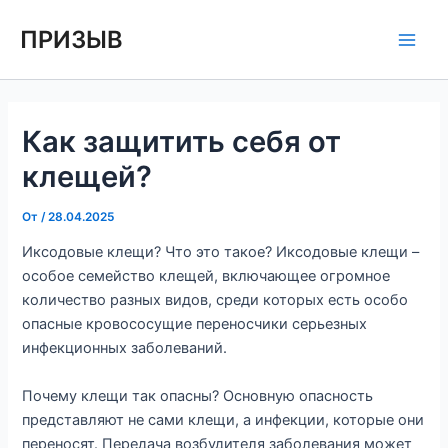
Перейти
Навигация
Main
ПРИЗЫВ
к
по
Men
содержимому
записям
Как защитить себя от
клещей?
От
/
28.04.2025
Иксодовые клещи? Что это такое? Иксодовые клещи –
особое семейство клещей, включающее огромное
количество разных видов, среди которых есть особо
опасные кровососущие переносчики серьезных
инфекционных заболеваний.
Почему клещи так опасны? Основную опасность
представляют не сами клещи, а инфекции, которые они
переносят. Передача возбудителя заболевания может