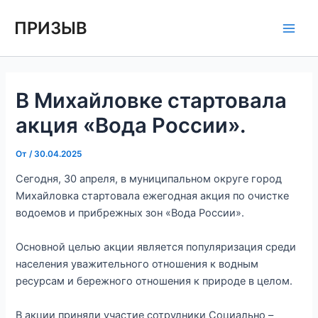
Перейти
Навигация
Main
ПРИЗЫВ
к
по
Men
содержимому
записям
В Михайловке стартовала
акция «Вода России».
От
/
30.04.2025
Сегодня, 30 апреля, в муниципальном округе город
Михайловка стартовала ежегодная акция по очистке
водоемов и прибрежных зон «Вода России».⁣⁣⠀
⁣⁣⠀
Основной целью акции является популяризация среди
населения уважительного отношения к водным
ресурсам и бережного отношения к природе в целом.⁣⁣⠀
⁣⁣⠀
В акции приняли участие сотрудники Социально –