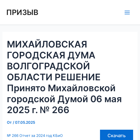
Перейти
Навигация
Main
ПРИЗЫВ
к
по
Men
содержимому
записям
МИХАЙЛОВСКАЯ
ГОРОДСКАЯ ДУМА
ВОЛГОГРАДСКОЙ
ОБЛАСТИ РЕШЕНИЕ
Принято Михайловской
городской Думой 06 мая
2025 г. № 266
От
/
07.05.2025
Скачать
№ 266 Отчет за 2024 год КБиО