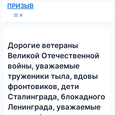
Main
Перейти
Навигация
ПРИЗЫВ
Menu
к
по
содержимому
записям
Дорогие ветераны
Великой Отечественной
войны, уважаемые
труженики тыла, вдовы
фронтовиков, дети
Сталинграда, блокадного
Ленинграда, уважаемые