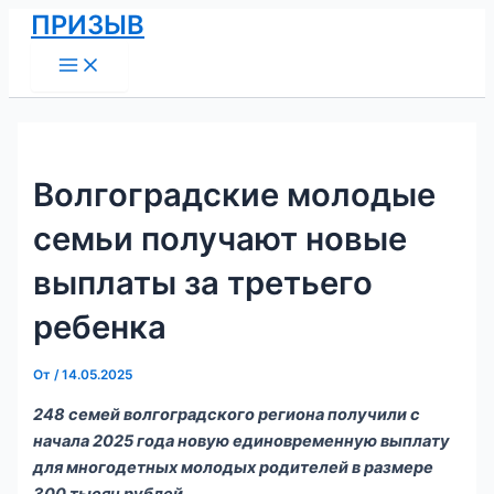
Main
Перейти
Навигация
ПРИЗЫВ
Menu
к
по
содержимому
записям
Волгоградские молодые
семьи получают новые
выплаты за третьего
ребенка
От
/
14.05.2025
248 семей волгоградского региона получили с
начала 2025 года новую единовременную выплату
для многодетных молодых родителей в размере
300 тысяч рублей.