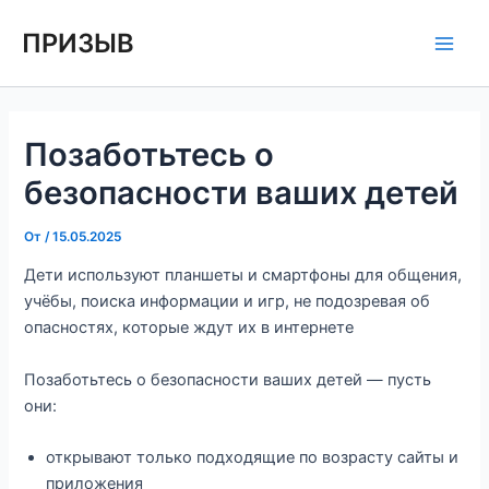
Перейти
Навигация
Main
ПРИЗЫВ
к
по
Men
содержимому
записям
Позаботьтесь о
безопасности ваших детей
От
/
15.05.2025
Дети используют планшеты и смартфоны для общения,
учёбы, поиска информации и игр, не подозревая об
опасностях, которые ждут их в интернете
Позаботьтесь о безопасности ваших детей — пусть
они:
открывают только подходящие по возрасту сайты и
приложения