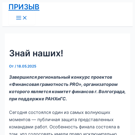
Main
Перейти
Навигация
ПРИЗЫВ
Menu
к
по
содержимому
записям
Знай наших!
От
/
18.05.2025
Завершился региональный конкурс проектов
«Финансовая грамотность PRO», организатором
которого является комитет финансов г. Волгограда,
при поддержке РАНХиГС.
Сегодня состоялся один из самых волнующих
моментов — публичная защита представленных
командами работ. Особенность финала состояла в
том, что голосовать имели право исключительно