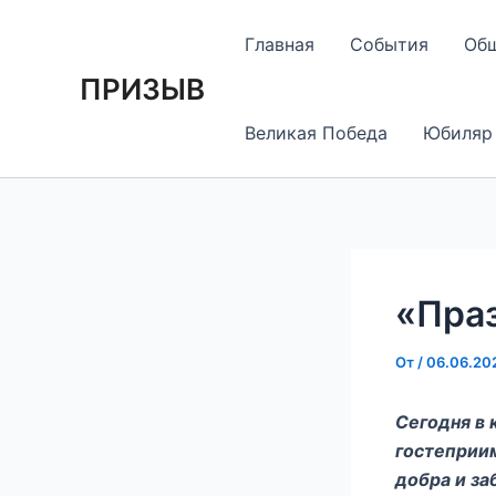
Перейти
Навигация
к
по
Главная
События
Об
содержимому
записям
ПРИЗЫВ
Великая Победа
Юбиляр
«Праз
От
/
06.06.20
Сегодня в 
гостеприи
добра и за