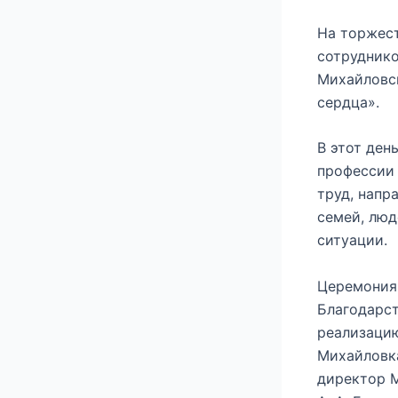
На торжест
сотруднико
Михайловс
сердца».
В этот ден
профессии 
труд, напр
семей, люд
ситуации.
Церемония
Благодарст
реализацию
Михайловка
директор 