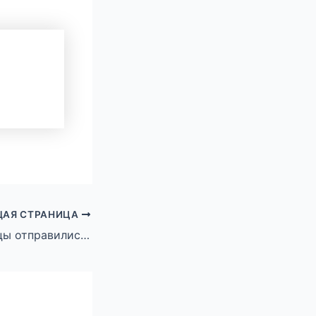
АЯ СТРАНИЦА
Юные михайловцы отправились на первую смену в детский оздоровительный лагерь «Ленинец»