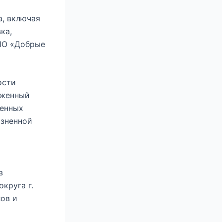
а, включая
ка,
НО «Добрые
ости
рженный
ченных
изненной
в
круга г.
лов и