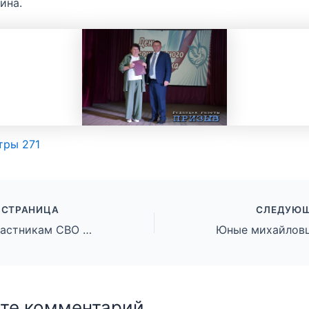
ина.
тры
271
 СТРАНИЦА
СЛЕДУЮЩ
В Волгограде участникам СВО вручили госнаграды
те комментарий