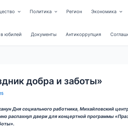
щество
Политика
Регион
Экономика
 в юбилей
Документы
Антикоррупция
Соглаш
дник добра и заботы»
25
канун Дня социального работника, Михайловский цент
мно распахнул двери для концертной программы «Пра
боты».