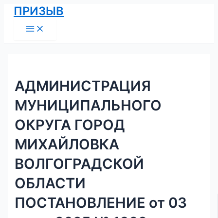
Main
Перейти
Навигация
ПРИЗЫВ
Menu
к
по
содержимому
записям
АДМИНИСТРАЦИЯ
МУНИЦИПАЛЬНОГО
ОКРУГА ГОРОД
МИХАЙЛОВКА
ВОЛГОГРАДСКОЙ
ОБЛАСТИ
ПОСТАНОВЛЕНИЕ от 03