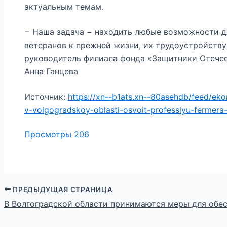
актуальным темам.
− Наша задача − находить любые возможности д
ветеранов к прежней жизни, их трудоустройству
руководитель филиала фонда «Защитники Отечес
Анна Ганцева
Источник:
https://xn--b1ats.xn--80asehdb/feed/e
v-volgogradskoy-oblasti-osvoit-professiyu-fermera
Просмотры
206
ПРЕДЫДУЩАЯ СТРАНИЦА
В Волгоградской области принимаются меры для обе