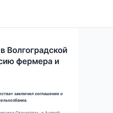
в Волгоградской
сию фермера и
ства» заключил соглашение о
ельхозбанка.
итники Отечества», и Андрей