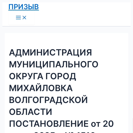
Main
Перейти
Навигация
ПРИЗЫВ
Menu
к
по
содержимому
записям
АДМИНИСТРАЦИЯ
МУНИЦИПАЛЬНОГО
ОКРУГА ГОРОД
МИХАЙЛОВКА
ВОЛГОГРАДСКОЙ
ОБЛАСТИ
ПОСТАНОВЛЕНИЕ от 20