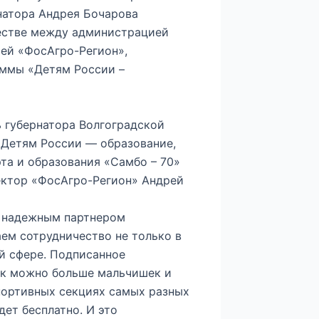
натора Андрея Бочарова
честве между администрацией
ей «ФосАгро-Регион»,
аммы «Детям России –
 губернатора Волгоградской
«Детям России — образование,
рта и образования «Самбо – 70»
ектор «ФосАгро-Регион» Андрей
и надежным партнером
аем сотрудничество не только в
ой сфере. Подписанное
как можно больше мальчишек и
портивных секциях самых разных
дет бесплатно. И это