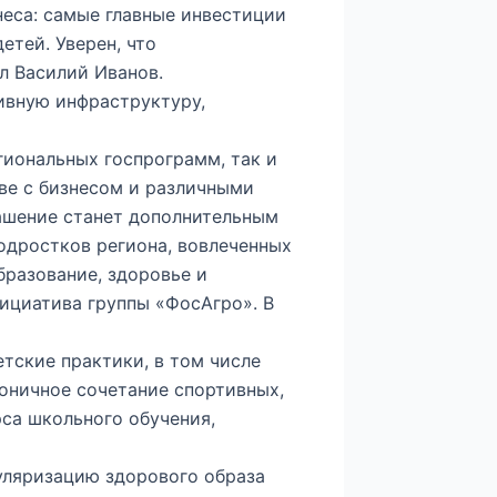
неса: самые главные инвестиции
етей. Уверен, что
л Василий Иванов.
ивную инфраструктуру,
гиональных госпрограмм, так и
ве с бизнесом и различными
ашение станет дополнительным
одростков региона, вовлеченных
бразование, здоровье и
ициатива группы «ФосАгро». В
тские практики, в том числе
оничное сочетание спортивных,
са школьного обучения,
уляризацию здорового образа