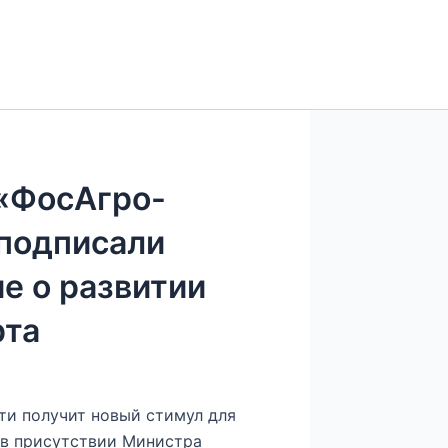
 «ФосАгро-
 подписали
е о развитии
рта
ти получит новый стимул для
 в присутствии Министра