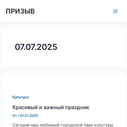
Перейти
Постраничная
Main
ПРИЗЫВ
к
навигация
Men
содержимому
записи
07.07.2025
Культура
Красивый и важный праздник
От
/
07.07.2025
Сегодня наш любимый городской парк культуры