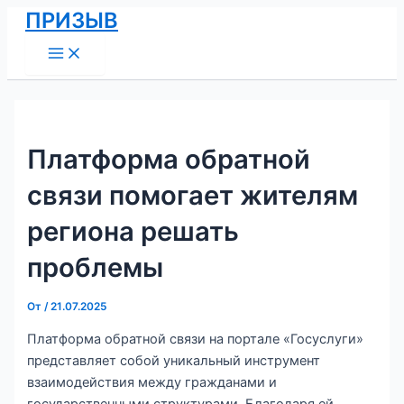
Main
Перейти
Навигация
ПРИЗЫВ
Menu
к
по
содержимому
записям
Платформа обратной
связи помогает жителям
региона решать
проблемы
От
/
21.07.2025
Платформа обратной связи на портале «Госуслуги»
представляет собой уникальный инструмент
взаимодействия между гражданами и
государственными структурами. Благодаря ей