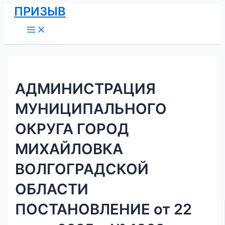
Main
Перейти
Навигация
ПРИЗЫВ
Menu
к
по
содержимому
записям
АДМИНИСТРАЦИЯ
МУНИЦИПАЛЬНОГО
ОКРУГА ГОРОД
МИХАЙЛОВКА
ВОЛГОГРАДСКОЙ
ОБЛАСТИ
ПОСТАНОВЛЕНИЕ от 22