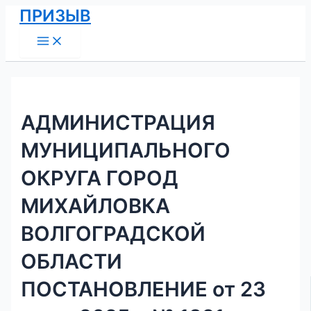
Main
Перейти
Навигация
ПРИЗЫВ
Menu
к
по
содержимому
записям
АДМИНИСТРАЦИЯ
МУНИЦИПАЛЬНОГО
ОКРУГА ГОРОД
МИХАЙЛОВКА
ВОЛГОГРАДСКОЙ
ОБЛАСТИ
ПОСТАНОВЛЕНИЕ от 23