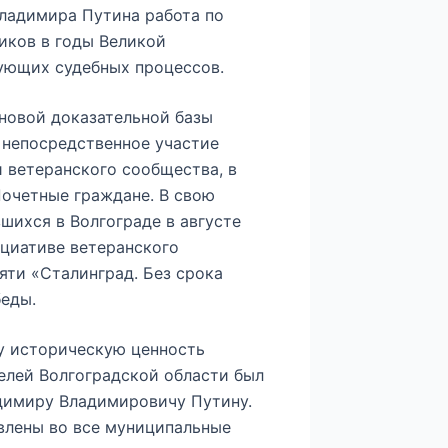
ладимира Путина работа по
иков в годы Великой
ующих судебных процессов.
новой доказательной базы
 непосредственное участие
 ветеранского сообщества, в
Почетные граждане. В свою
шихся в Волгограде в августе
ициативе ветеранского
яти «Сталинград. Без срока
беды.
у историческую ценность
елей Волгоградской области был
димиру Владимировичу Путину.
авлены во все муниципальные