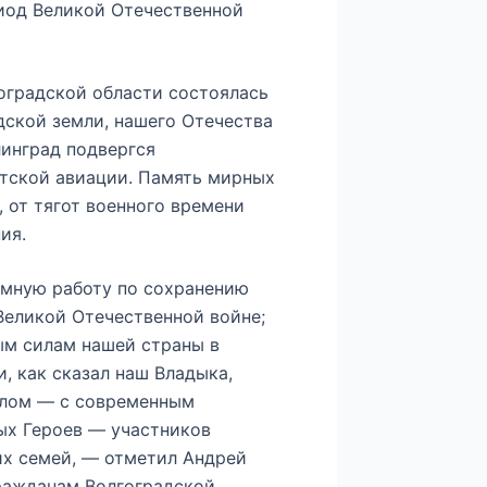
риод Великой Отечественной
оградской области состоялась
дской земли, нашего Отечества
линград подвергся
тской авиации. Память мирных
 от тягот военного времени
ия.
емную работу по сохранению
Великой Отечественной войне;
ым силам нашей страны в
, как сказал наш Владыка,
 злом — с современным
ых Героев — участников
их семей, — отметил Андрей
ражданам Волгоградской