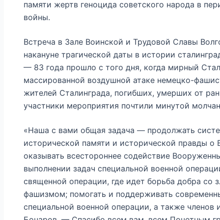
памяти жертв геноцида советского народа в пе
войны.
Встреча в Зале Воинской и Трудовой Славы Волг
накануне трагической даты в истории сталингра
— 83 года прошло с того дня, когда мирный Ста
массированной воздушной атаке немецко-фашис
жителей Сталинграда, погибших, умерших от ран,
участники мероприятия почтили минутой молчан
«Наша с вами общая задача — продолжать сист
исторической памяти и исторической правды о 
оказывать всестороннее содействие Вооруженн
выполнении задач специальной военной операции
священной операции, где идет борьба добра со
фашизмом; помогать и поддерживать современн
специальной военной операции, а также членов 
Бочаров. — Спасибо всем вам, всем Почетным г