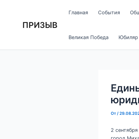
Перейти
Навигация
к
по
Главная
События
Об
содержимому
записям
ПРИЗЫВ
Великая Победа
Юбиляр
Едины
юрид
От
/
29.08.20
2 сентября
город Миха