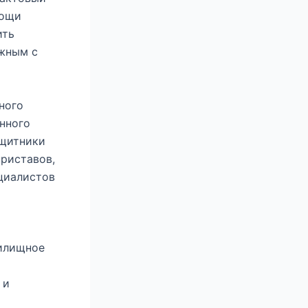
мощи
ить
ежным с
ного
нного
ащитники
приставов,
ециалистов
жилищное
 и