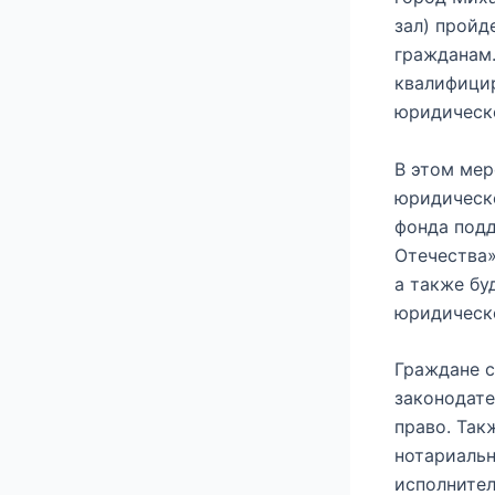
зал) пройд
гражданам.
квалифици
юридическ
В этом мер
юридическо
фонда под
Отечества»
а также бу
юридическ
Граждане с
законодате
право. Так
нотариальн
исполните