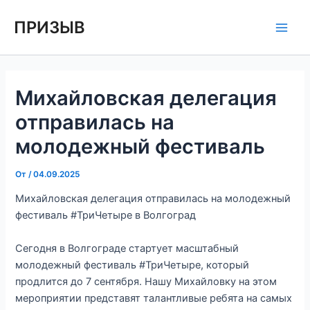
Перейти
Навигация
Main
ПРИЗЫВ
к
по
Men
содержимому
записям
Михайловская делегация
отправилась на
молодежный фестиваль
От
/
04.09.2025
Михайловская делегация отправилась на молодежный
фестиваль #ТриЧетыре в Волгоград
Сегодня в Волгограде стартует масштабный
молодежный фестиваль #ТриЧетыре, который
продлится до 7 сентября. Нашу Михайловку на этом
мероприятии представят талантливые ребята на самых