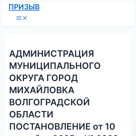
Main
Перейти
Навигация
ПРИЗЫВ
Menu
к
по
содержимому
записям
АДМИНИСТРАЦИЯ
МУНИЦИПАЛЬНОГО
ОКРУГА ГОРОД
МИХАЙЛОВКА
ВОЛГОГРАДСКОЙ
ОБЛАСТИ
ПОСТАНОВЛЕНИЕ от 10